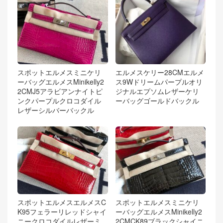
スポットエルメスミニケリ
エルメスケリー28CMエルメ
ーバッグエルメスMinikelly2
ス9Wドリームパープルオリ
2CMJ5アラビアンナイトピ
ジナルエプソムレザーケリ
ンクパープルクロコダイル
ーバッグゴールドバックル
レザーシルバーバックル
スポットエルメスエルメスC
スポットエルメスミニケリ
K95フェラーリレッドシャイ
ーバッグエルメスMinikelly2
ニークロコダイルレザーミ
2CMCK89ブラックシャイニ