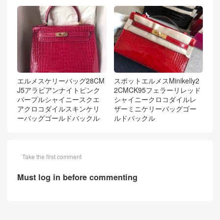
エルメスケリーバッグ28CM
スポットエルメスMinikelly2
J5アラビアンナイトピンク
2CMCK95フェラーリレッド
パープルシャイニースクエ
シャイニークロコダイルレ
アクロコダイルスキンケリ
ザーミニケリーバッグゴー
ーバッグゴールドバックル
ルドバックル
Take the first comment
Must log in before commenting