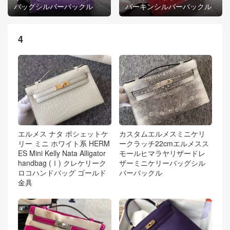
バッグシルバーバックル
バーキンシルバーバックル
4
エルメス ナタ ポシェットケ
カスタムエルメスミニケリ
リー ミニ ホワイト系 HERM
ークラッチ22cmエルメスス
ES Mini Kelly Nata Alligator
モールヒマラヤリザードレ
handbag (Ⅰ) クレケリーク
ザーミニケリーバッグシル
ロコハンドバッグ ゴールド
バーバックル
金具