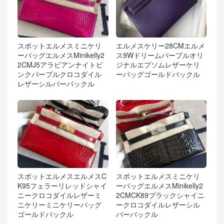
スポットエルメスミニケリ
エルメスケリー28CMエルメ
ーバッグエルメスMinikelly2
ス9Wドリームパープルオリ
2CMJ5アラビアンナイトピ
ジナルエプソムレザーケリ
ンクパープルクロコダイル
ーバッグゴールドバックル
レザーシルバーバックル
スポットエルメスエルメスC
スポットエルメスミニケリ
K95フェラーリレッドシャイ
ーバッグエルメスMinikelly2
ニークロコダイルレザーミ
2CMCK89ブラックシャイニ
ニケリーミニケリーバッグ
ークロコダイルレザーシル
ゴールドバックル
バーバックル