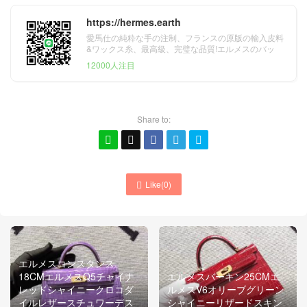
https://hermes.earth
愛馬仕の純粋な手の注制、フランスの原版の輸入皮料
&ワックス糸、最高級、完璧な品質!エルメスのバッ
グ、財布、ベルト&スカーフ。
12000人注目
Share to:





Like(
0
)

エルメスコンスタンス
18CMエルメスQ5チャイナ
エルメスバーキン25CMエ
レッドシャイニークロコダ
ルメスV6オリーブグリーン
イルレザースチュワーデス
シャイニーリザードスキン