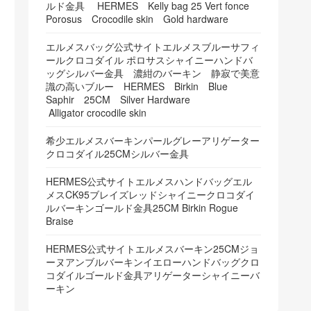
ルド金具 HERMES Kelly bag 25 Vert fonce
Porosus Crocodile skin Gold hardware
エルメスバッグ公式サイトエルメスブルーサフィ
ールクロコダイル ポロサスシャイニーハンドバ
ッグシルバー金具 濃紺のバーキン 静寂で美意
識の高いブルー HERMES Birkin Blue
Saphir 25CM Silver Hardware
Alligator crocodile skin
希少エルメスバーキンパールグレーアリゲーター
クロコダイル25CMシルバー金具
HERMES公式サイトエルメスハンドバッグエル
メスCK95ブレイズレッドシャイニークロコダイ
ルバーキンゴールド金具25CM Birkin Rogue
Braise
HERMES公式サイトエルメスバーキン25CMジョ
ーヌアンブルバーキンイエローハンドバッグクロ
コダイルゴールド金具アリゲーターシャイニーバ
ーキン