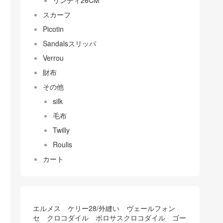
リンディ26CM
スカーフ
Picotin
Sandalsスリッパ
Verrou
財布
その他
silk
毛布
Twilly
Roulis
カート
エルメス ケリー28/外縫い ヴェールフォン
セ クロコダイル ポロサスクロコダイル ゴー