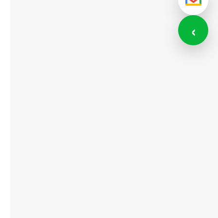
メール
‹