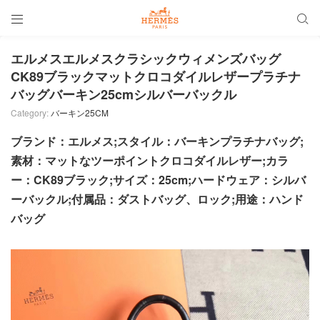


エルメスエルメスクラシックウィメンズバッグ
CK89ブラックマットクロコダイルレザープラチナ
バッグバーキン25cmシルバーバックル
Category:
バーキン25CM
ブランド：エルメス;スタイル：バーキンプラチナバッグ;
素材：マットなツーポイントクロコダイルレザー;カラ
ー：CK89ブラック;サイズ：25cm;ハードウェア：シルバ
ーバックル;
付属品：ダストバッグ、ロック;用途：ハンド
バッグ