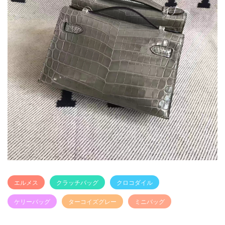
エルメス
クラッチバッグ
クロコダイル
ケリーバッグ
ターコイズグレー
ミニバッグ