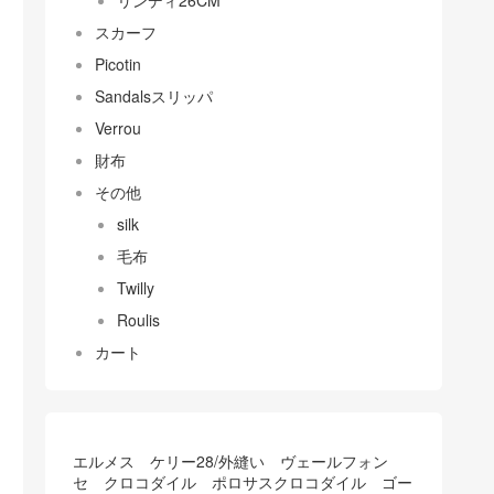
リンディ26CM
スカーフ
Picotin
Sandalsスリッパ
Verrou
財布
その他
silk
毛布
Twilly
Roulis
カート
エルメス ケリー28/外縫い ヴェールフォン
セ クロコダイル ポロサスクロコダイル ゴー