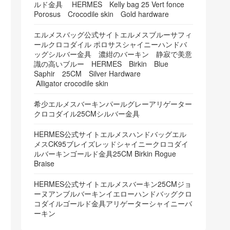
ルド金具 HERMES Kelly bag 25 Vert fonce
Porosus Crocodile skin Gold hardware
エルメスバッグ公式サイトエルメスブルーサフィ
ールクロコダイル ポロサスシャイニーハンドバ
ッグシルバー金具 濃紺のバーキン 静寂で美意
識の高いブルー HERMES Birkin Blue
Saphir 25CM Silver Hardware
Alligator crocodile skin
希少エルメスバーキンパールグレーアリゲーター
クロコダイル25CMシルバー金具
HERMES公式サイトエルメスハンドバッグエル
メスCK95ブレイズレッドシャイニークロコダイ
ルバーキンゴールド金具25CM Birkin Rogue
Braise
HERMES公式サイトエルメスバーキン25CMジョ
ーヌアンブルバーキンイエローハンドバッグクロ
コダイルゴールド金具アリゲーターシャイニーバ
ーキン