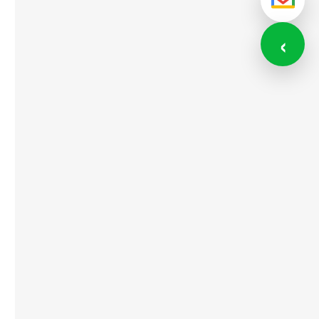
メール
‹