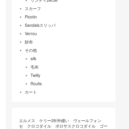
リンディ26CM
スカーフ
Picotin
Sandalsスリッパ
Verrou
財布
その他
silk
毛布
Twilly
Roulis
カート
エルメス ケリー28/外縫い ヴェールフォン
セ クロコダイル ポロサスクロコダイル ゴー