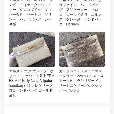
ノピ アリゲーターシャイ
ラファイト ハンドバッ
ニー クロコダイル シル
グ アリゲーター クロ
バー金具 バーキン グリ
コ ゴールド金具 エルメ
ンー ハンドバッグ カー
ス グレー系 ハンドバッ
キ系
グ Hermes
エルメス ナタ ポシェットケ
カスタムエルメスミニケリ
リー ミニ ホワイト系 HERM
ークラッチ22cmエルメスス
ES Mini Kelly Nata Alligator
モールヒマラヤリザードレ
handbag (Ⅰ) クレケリーク
ザーミニケリーバッグシル
ロコハンドバッグ ゴールド
バーバックル
金具