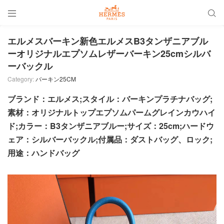


エルメスバーキン新色エルメスB3タンザニアブル
ーオリジナルエプソムレザーバーキン25cmシルバ
ーバックル
Category:
バーキン25CM
ブランド：エルメス;スタイル：バーキンプラチナバッグ;
素材：オリジナルトップエプソムパームグレインカウハイ
ド;カラー：B3タンザニアブルー;サイズ：25cm;ハードウ
ェア：シルバーバックル;
付属品：ダストバッグ、ロック;
用途：ハンドバッグ