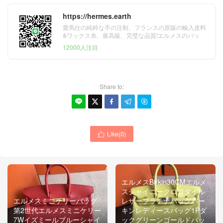
https://hermes.earth
愛馬仕の純粋な手の注制、フランスの原版の輸入皮料
&ワックス糸、最高級、完璧な品質!エルメスのバッ
グ、財布、ベルト&スカーフ。
12000人注目
Share to:





Like(
0
)

エルメスBirkin30CMエルメ
スシャイニークロコダイル
エルメスミニケリーバッグ
レザープラチナバッグバー
第2世代エルメスミニケリー
キンレディースバッグ1Pダ
7Wイズミールブルーシャイ
ックグリーンゴールドバッ