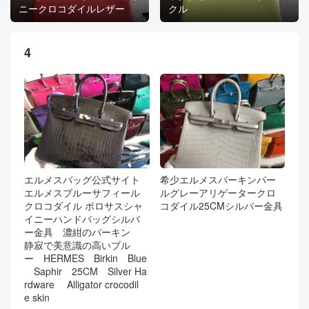
ニークロコダイルレザー
クル
4
エルメスバッグ公式サイト
希少エルメスバーキンパー
エルメスブルーサフィール
ルグレーアリゲータークロ
クロコダイル ポロサスシャ
コダイル25CMシルバー金具
イニーハンドバッグシルバ
ー金具 濃紺のバーキン
静寂で美意識の高いブル
ー HERMES Birkin Blue
Saphir 25CM Silver Ha
rdware Alligator crocodil
e skin