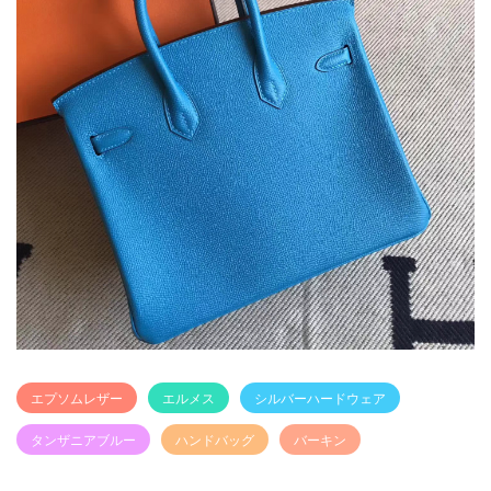
エプソムレザー
エルメス
シルバーハードウェア
タンザニアブルー
ハンドバッグ
バーキン