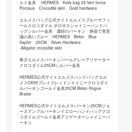
ルド金具 HERMES Kelly bag 25 Vert fonce
Porosus Crocodile skin Gold hardware
エルメスバッグ公式サイトエルメスブルーサフィ
ールクロコダイル ポロサスシャイニーハンドバ
ッグシルバー金具 濃紺のバーキン 静寂で美意
識の高いブルー HERMES Birkin Blue
Saphir 25CM Silver Hardware
Alligator crocodile skin
希少エルメスバーキンパールグレーアリゲーター
クロコダイル25CMシルバー金具
HERMES公式サイトエルメスハンドバッグエル
メスCK95ブレイズレッドシャイニークロコダイ
ルバーキンゴールド金具25CM Birkin Rogue
Braise
HERMES公式サイトエルメスバーキン25CMジョ
ーヌアンブルバーキンイエローハンドバッグクロ
コダイルゴールド金具アリゲーターシャイニーバ
ーキン