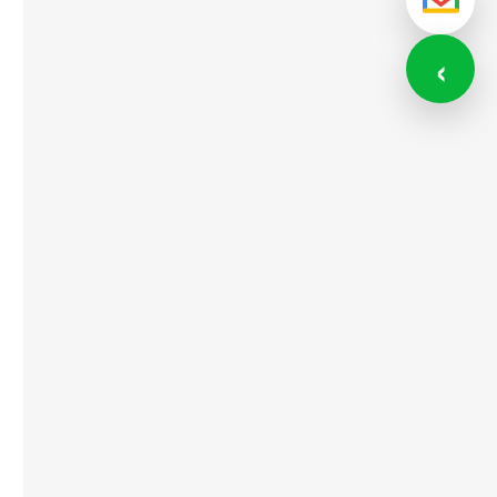
メール
‹