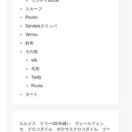
リンディ26CM
スカーフ
Picotin
Sandalsスリッパ
Verrou
財布
その他
silk
毛布
Twilly
Roulis
カート
エルメス ケリー28/外縫い ヴェールフォン
セ クロコダイル ポロサスクロコダイル ゴー