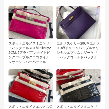
スポットエルメスミニケリ
エルメスケリー28CMエルメ
ーバッグエルメスMinikelly2
ス9Wドリームパープルオリ
2CMJ5アラビアンナイトピ
ジナルエプソムレザーケリ
ンクパープルクロコダイル
ーバッグゴールドバックル
レザーシルバーバックル
スポットエルメスエルメスC
スポットエルメスミニケリ