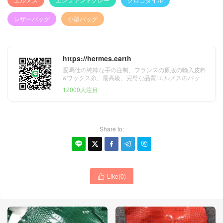
レザーバッグ
小型バッグ
https://hermes.earth
愛馬仕の純粋な手の注制、フランスの原版の輸入皮料
&ワックス糸、最高級、完璧な品質!エルメスのバッ
グ、財布、ベルト&スカーフ。
12000人注目
Share to:





Like(
0
)
