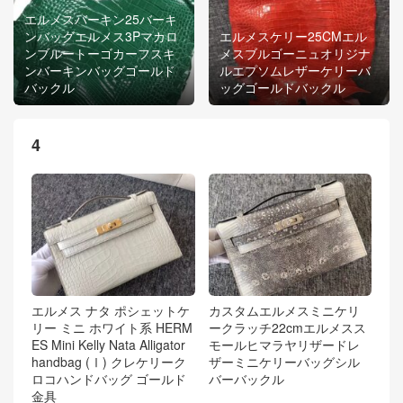
エルメスバーキン25バーキ
ンバッグエルメス3Pマカロ
エルメスケリー25CMエル
ンブルートーゴカーフスキ
メスブルゴーニュオリジナ
ンバーキンバッグゴールド
ルエプソムレザーケリーバ
バックル
ッグゴールドバックル
4
エルメス ナタ ポシェットケ
カスタムエルメスミニケリ
リー ミニ ホワイト系 HERM
ークラッチ22cmエルメスス
ES Mini Kelly Nata Alligator
モールヒマラヤリザードレ
handbag (Ⅰ) クレケリーク
ザーミニケリーバッグシル
ロコハンドバッグ ゴールド
バーバックル
金具