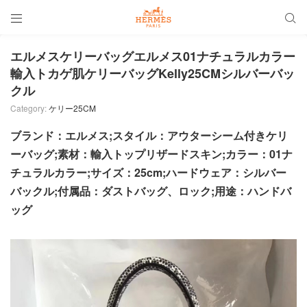


エルメスケリーバッグエルメス01ナチュラルカラー
輸入トカゲ肌ケリーバッグKelly25CMシルバーバッ
クル
Category:
ケリー25CM
ブランド：エルメス;スタイル：アウターシーム付きケリ
ーバッグ;素材：輸入トップリザードスキン;カラー：01ナ
チュラルカラー;サイズ：25
cm;ハードウェア：シルバー
バックル;
付属品：ダストバッグ、ロック;用途：ハンドバ
ッグ