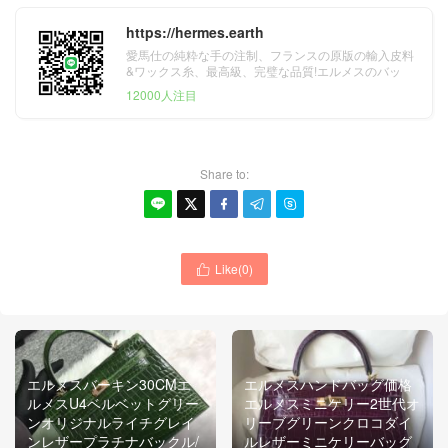
https://hermes.earth
愛馬仕の純粋な手の注制、フランスの原版の輸入皮料
&ワックス糸、最高級、完璧な品質!エルメスのバッ
グ、財布、ベルト&スカーフ。
12000人注目
Share to:





Like(
0
)

エルメスバーキン30CMエ
エルメスハンドバッグ価格
ルメスU4ベルベットグリー
エルメスミニケリー2​​世代オ
ンオリジナルライチグレイ
リーブグリーンクロコダイ
ンレザープラチナバックル/
ルレザーミニケリーバッグ