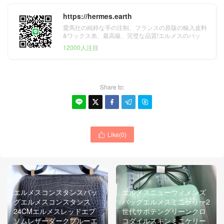
https://hermes.earth
愛馬仕の純粋な手の注制、フランスの原版の輸入皮料
&ワックス糸、最高級、完璧な品質!エルメスのバッ
グ、財布、ベルト&スカーフ。
12000人注目
Share to:





Like(
0
)

エルメスコンスタンスバッ
エルメスニューウィメンズ
グエルメスコンスタンス
バッグエルメスミニケリー2​​
24CMエルメスレッドエプ
世代サボテングリーンクロ
ソムレザーダークブルーエ
コダイルスキンミニケリー