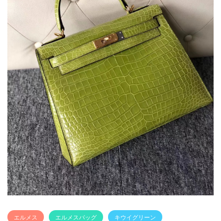
エルメス
エルメスバッグ
キウイグリーン