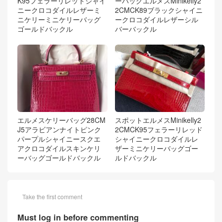
K95フェラーリレッドシャイ
ーバッグエルメスMinikelly2
ニークロコダイルレザーミ
2CMCK89ブラックシャイニ
ニケリーミニケリーバッグ
ークロコダイルレザーシル
ゴールドバックル
バーバックル
エルメスケリーバッグ28CM
スポットエルメスMinikelly2
J5アラビアンナイトピンク
2CMCK95フェラーリレッド
パープルシャイニースクエ
シャイニークロコダイルレ
アクロコダイルスキンケリ
ザーミニケリーバッグゴー
ーバッグゴールドバックル
ルドバックル
Take the first comment
Must log in before commenting