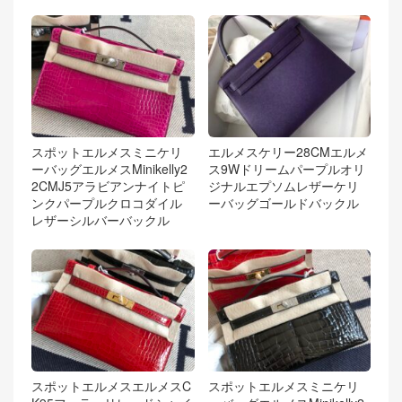
スポットエルメスミニケリ
エルメスケリー28CMエルメ
ーバッグエルメスMinikelly2
ス9Wドリームパープルオリ
2CMJ5アラビアンナイトピ
ジナルエプソムレザーケリ
ンクパープルクロコダイル
ーバッグゴールドバックル
レザーシルバーバックル
スポットエルメスエルメスC
スポットエルメスミニケリ