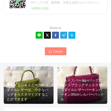
&ワックス糸、最高級、完璧な品質!エルメスのバッ
グ、財布、ベルト&スカーフ。
12000人注目
Share to:





Like(
0
)

エルメスバーキンバッグエ
エルメスシャイニークロコ
ルメスブラックマットクロ
ダイルレザーは、小さなバ
コダイルレザーバーキンバ
ッグをカスタマイズするこ
ーキン30cmシルバーバック
とができます
ル