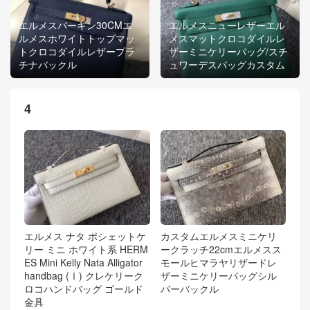
エルメスバーキン30CMエ
エルメスニューレザーエル
ルメスホワイトトップマッ
メスマットクロコダイルレ
トクロコダイルレザープラ
ザーミニケリーバッグ/スチ
チナバックル
ュワーデスバッグカスタム
4
エルメス ナタ ポシェットケ
カスタムエルメスミニケリ
リー ミニ ホワイト系 HERM
ークラッチ22cmエルメスス
ES Mini Kelly Nata Alligator
モールヒマラヤリザードレ
handbag (Ⅰ) クレケリーク
ザーミニケリーバッグシル
ロコハンドバッグ ゴールド
バーバックル
金具