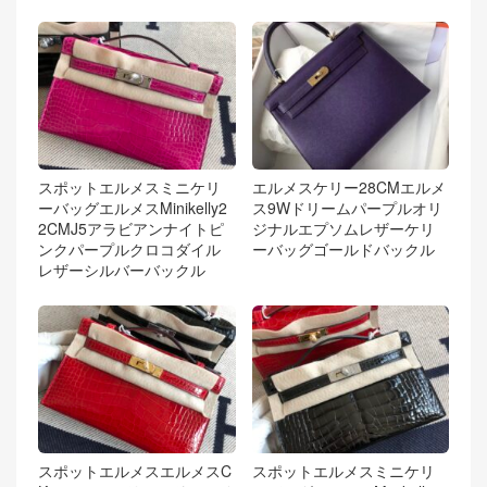
スポットエルメスミニケリ
エルメスケリー28CMエルメ
ーバッグエルメスMinikelly2
ス9Wドリームパープルオリ
2CMJ5アラビアンナイトピ
ジナルエプソムレザーケリ
ンクパープルクロコダイル
ーバッグゴールドバックル
レザーシルバーバックル
スポットエルメスエルメスC
スポットエルメスミニケリ