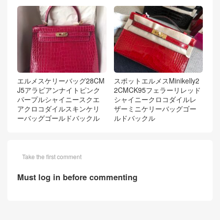
エルメスケリーバッグ28CM
スポットエルメスMinikelly2
J5アラビアンナイトピンク
2CMCK95フェラーリレッド
パープルシャイニースクエ
シャイニークロコダイルレ
アクロコダイルスキンケリ
ザーミニケリーバッグゴー
ーバッグゴールドバックル
ルドバックル
Take the first comment
Must log in before commenting