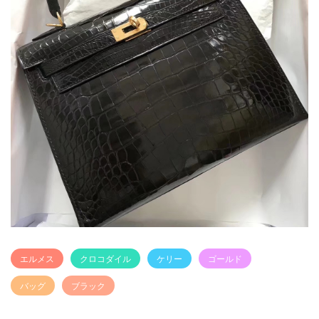
エルメス
クロコダイル
ケリー
ゴールド
バッグ
ブラック