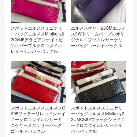
スポットエルメスミニケリ
エルメスケリー28CMエルメ
ーバッグエルメスMinikelly2
ス9Wドリームパープルオリ
2CMJ5アラビアンナイトピ
ジナルエプソムレザーケリ
ンクパープルクロコダイル
ーバッグゴールドバックル
レザーシルバーバックル
スポットエルメスエルメスC
スポットエルメスミニケリ
K95フェラーリレッドシャイ
ーバッグエルメスMinikelly2
ニークロコダイルレザーミ
2CMCK89ブラックシャイニ
ニケリーミニケリーバッグ
ークロコダイルレザーシル
ゴールドバックル
バーバックル