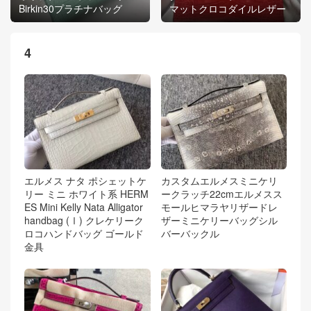
Birkin30プラチナバッグ
マットクロコダイルレザー
4
エルメス ナタ ポシェットケ
カスタムエルメスミニケリ
リー ミニ ホワイト系 HERM
ークラッチ22cmエルメスス
ES Mini Kelly Nata Alligator
モールヒマラヤリザードレ
handbag (Ⅰ) クレケリーク
ザーミニケリーバッグシル
ロコハンドバッグ ゴールド
バーバックル
金具