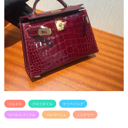
エルメス
クロコダイル
ケリーバッグ
ゴールドバックル
ブルゴーニュ
ミニケリー