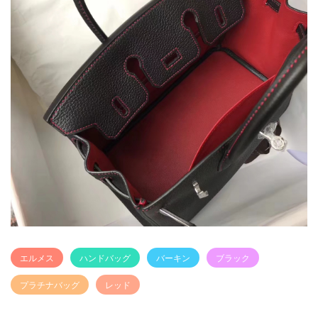
エルメス
ハンドバッグ
バーキン
ブラック
プラチナバッグ
レッド