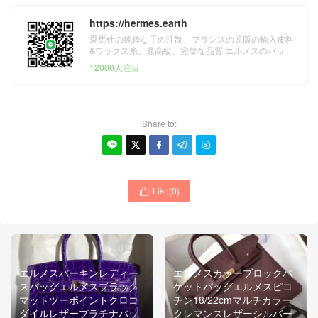
https://hermes.earth
愛馬仕の純粋な手の注制、フランスの原版の輸入皮料
&ワックス糸、最高級、完璧な品質!エルメスのバッ
グ、財布、ベルト&スカーフ。
12000人注目
Share to:





Like(
0
)

エルメスバーキンレディー
エルメスカラーブロックバ
スバッグエルメスブラック
ケットバッグエルメスピコ
マットツーポイントクロコ
チン18/22cmマルチカラー
ダイルレザープラチナバッ
クレマンスレザーシルバー