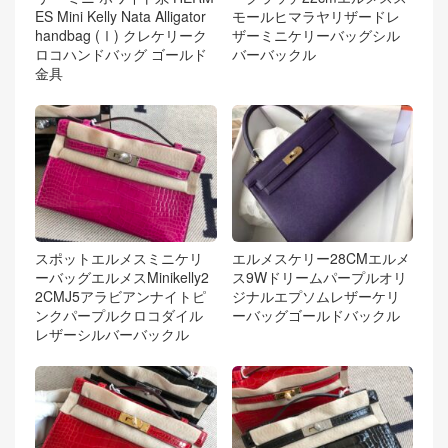
ES Mini Kelly Nata Alligator
モールヒマラヤリザードレ
handbag (Ⅰ) クレケリーク
ザーミニケリーバッグシル
ロコハンドバッグ ゴールド
バーバックル
金具
スポットエルメスミニケリ
エルメスケリー28CMエルメ
ーバッグエルメスMinikelly2
ス9Wドリームパープルオリ
2CMJ5アラビアンナイトピ
ジナルエプソムレザーケリ
ンクパープルクロコダイル
ーバッグゴールドバックル
レザーシルバーバックル