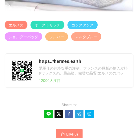
エルメス
オーストリッチ
コンスタンス
ショルダーバッグ
シルバー
マルタブルー
https://hermes.earth
愛馬仕の純粋な手の注制、フランスの原版の輸入皮料
&ワックス糸、最高級、完璧な品質!エルメスのバッ
グ、財布、ベルト&スカーフ。
12000人注目
Share to:





Like(
0
)
