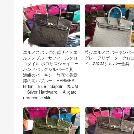
エルメスバッグ公式サイトエ
希少エルメスバーキンパ
ルメスブルーサフィールクロ
グレーアリゲータークロ
コダイル ポロサスシャイニー
イル25CMシルバー金具
ハンドバッグシルバー金具
濃紺のバーキン 静寂で美意
識の高いブルー HERMES
Birkin Blue Saphir 25CM
Silver Hardware Alligato
r crocodile skin