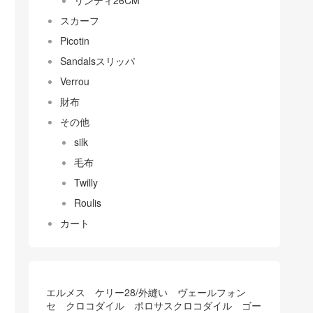
リンディ26CM
スカーフ
Picotin
Sandalsスリッパ
Verrou
財布
その他
silk
毛布
Twilly
Roulis
カート
エルメス ケリー28/外縫い ヴェールフォン
セ クロコダイル ポロサスクロコダイル ゴー