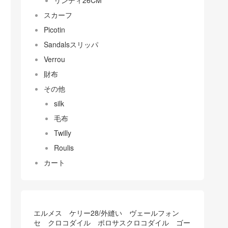
リンディ26CM
スカーフ
Picotin
Sandalsスリッパ
Verrou
財布
その他
silk
毛布
Twilly
Roulis
カート
エルメス ケリー28/外縫い ヴェールフォン
セ クロコダイル ポロサスクロコダイル ゴー