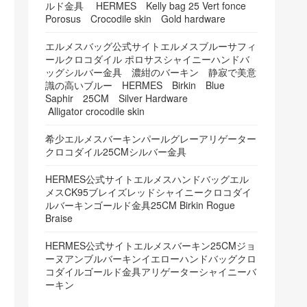
ルド金具 HERMES Kelly bag 25 Vert fonce
Porosus Crocodile skin Gold hardware
エルメスバッグ公式サイトエルメスブルーサフィ
ールクロコダイル ポロサスシャイニーハンドバ
ッグシルバー金具 濃紺のバーキン 静寂で美意
識の高いブルー HERMES Birkin Blue
Saphir 25CM Silver Hardware
Alligator crocodile skin
希少エルメスバーキンパールグレーアリゲーター
クロコダイル25CMシルバー金具
HERMES公式サイトエルメスハンドバッグエル
メスCK95ブレイズレッドシャイニークロコダイ
ルバーキンゴールド金具25CM Birkin Rogue
Braise
HERMES公式サイトエルメスバーキン25CMジョ
ーヌアンブルバーキンイエローハンドバッグクロ
コダイルゴールド金具アリゲーターシャイニーバ
ーキン