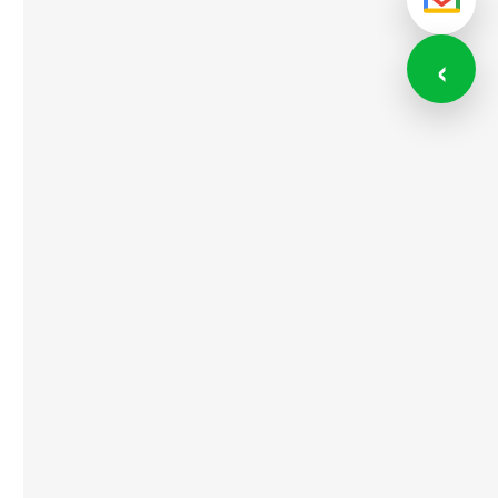
メール
‹