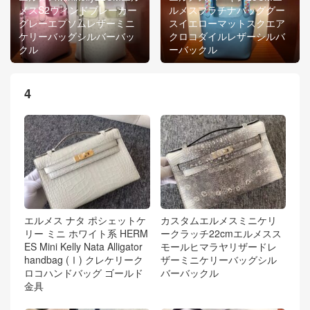
メスS2ウィンドブレーカー
ルメスプラチナバッググー
グレーエプソムレザーミニ
スイエローマットスクエア
ケリーバッグシルバーバッ
クロコダイルレザーシルバ
クル
ーバックル
4
エルメス ナタ ポシェットケ
カスタムエルメスミニケリ
リー ミニ ホワイト系 HERM
ークラッチ22cmエルメスス
ES Mini Kelly Nata Alligator
モールヒマラヤリザードレ
handbag (Ⅰ) クレケリーク
ザーミニケリーバッグシル
ロコハンドバッグ ゴールド
バーバックル
金具