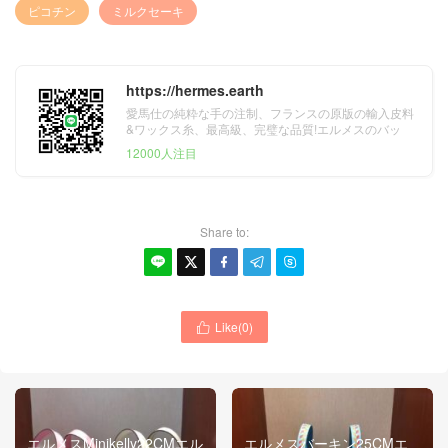
ピコチン
ミルクセーキ
https://hermes.earth
愛馬仕の純粋な手の注制、フランスの原版の輸入皮料
&ワックス糸、最高級、完璧な品質!エルメスのバッ
グ、財布、ベルト&スカーフ。
12000人注目
Share to:





Like(
0
)

エルメスMinikelly22CMエル
エルメスバーキン25CMエ