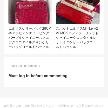
エルメスケリーバッグ28CM
スポットエルメスMinikelly2
J5アラビアンナイトピンク
2CMCK95フェラーリレッド
パープルシャイニースクエ
シャイニークロコダイルレ
アクロコダイルスキンケリ
ザーミニケリーバッグゴー
ーバッグゴールドバックル
ルドバックル
Take the first comment
Must log in before commenting
30日間の人気
30日間人気ランキング
7日間の人気
7日間人気ランキング