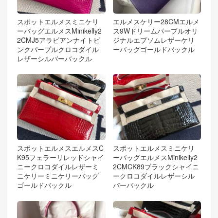
スポットエルメスミニケリ
エルメスケリー28CMエルメ
ーバッグエルメスMinikelly2
ス9Wドリームパープルオリ
2CMJ5アラビアンナイトピ
ジナルエプソムレザーケリ
ンクパープルクロコダイル
ーバッグゴールドバックル
レザーシルバーバックル
スポットエルメスエルメスC
スポットエルメスミニケリ
K95フェラーリレッドシャイ
ーバッグエルメスMinikelly2
ニークロコダイルレザーミ
2CMCK89ブラックシャイニ
ニケリーミニケリーバッグ
ークロコダイルレザーシル
ゴールドバックル
バーバックル