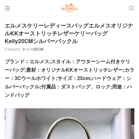


エルメスケリーレディースバッグエルメスオリジナ
ルKKオーストリッチレザーケリーバッグ
Kelly25CMシルバーバックル
Category:
ケリー25CM
ブランド：エルメス;スタイル：アウターシーム付きケリ
ーバッグ;素材：オリジナルKKオーストリッチレザー;カラ
ー：3Cウールホワイト;サイズ：25
cm;ハードウェア：シ
ルバーバックル;
付属品：ダストバッグ、ロック;用途：ハ
ンドバッグ