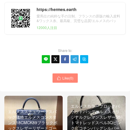
https://hermes.earth
愛馬仕の純粋な手の注制、フランスの原版の輸入皮料
&ワックス糸、最高級、完璧な品質!エルメスのバッ
グ、財布、ベルト&スカーフ。
12000人注目
Share to:





Like(
0
)

エルメスカラーブロックバ
エルメススチュワーデスバ
ケットバッグエルメスオリ
ッグ価格エルメスコンスタ
ジナルクレマンスレザーS5
ンス18CMCK89ブラックボ
トマトレッドスペル3Qピン
ックスレザーリザードゴー
クピコチンバッグシルバー