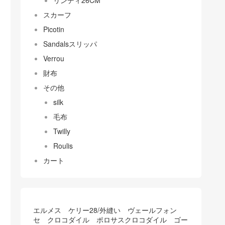
リンディ26CM
スカーフ
Picotin
Sandalsスリッパ
Verrou
財布
その他
silk
毛布
Twilly
Roulis
カート
エルメス ケリー28/外縫い ヴェールフォン
セ クロコダイル ポロサスクロコダイル ゴー