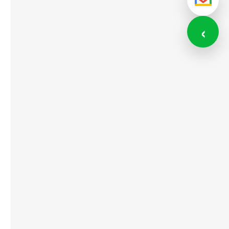
メール
‹