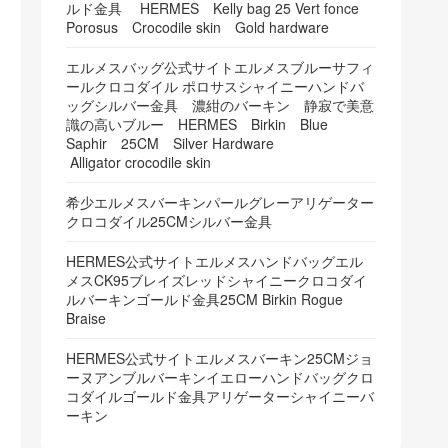
ルド金具 HERMES Kelly bag 25 Vert fonce
Porosus Crocodile skin Gold hardware
エルメスバッグ公式サイトエルメスブルーサフィ
ールクロコダイル ポロサスシャイニーハンドバ
ッグシルバー金具 濃紺のバーキン 静寂で美意
識の高いブルー HERMES Birkin Blue
Saphir 25CM Silver Hardware
Alligator crocodile skin
希少エルメスバーキンパールグレーアリゲーター
クロコダイル25CMシルバー金具
HERMES公式サイトエルメスハンドバッグエル
メスCK95ブレイズレッドシャイニークロコダイ
ルバーキンゴールド金具25CM Birkin Rogue
Braise
HERMES公式サイトエルメスバーキン25CMジョ
ーヌアンブルバーキンイエローハンドバッグクロ
コダイルゴールド金具アリゲーターシャイニーバ
ーキン