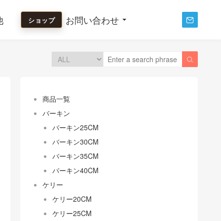
他
お問い合わせ
ショップ


商品一覧
バーキン
バーキン25CM
バーキン30CM
バーキン35CM
バーキン40CM
ケリー
ケリー20CM
ケリー25CM