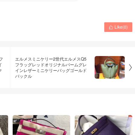
Like(
0
)

フ
エルメスミニケリー2​​世代エルメスQ5
イ
フラッグレッドオリジナルパームグレ

ク
インレザーミニケリーバッグゴールド
バックル