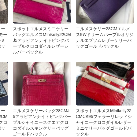
リー
スポットエルメスミニケリー
エルメスケリー28CMエルメ
モー
バッグエルメスMinikelly22CM
ス9Wドリームパープルオリジ
ーミ
J5アラビアンナイトピンクパ
ナルエプソムレザーケリーバ
バッ
ープルクロコダイルレザーシ
ッグゴールドバックル
ルバーバックル
リー
エルメスケリーバッグ28CMJ
スポットエルメスMinikelly22
2CM
5アラビアンナイトピンクパー
CMCK95フェラーリレッドシ
クロ
プルシャイニースクエアクロ
ャイニークロコダイルレザー
バッ
コダイルスキンケリーバッグ
ミニケリーバッグゴールドバ
ゴールドバックル
ックル