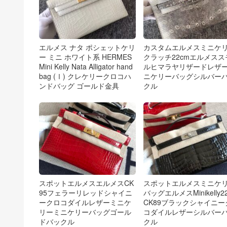
エルメス ナタ ポシェットケリ
カスタムエルメスミニケ
ー ミニ ホワイト系 HERMES
クラッチ22cmエルメスス
Mini Kelly Nata Alligator hand
ルヒマラヤリザードレザ
bag (Ⅰ) クレケリークロコハ
ニケリーバッグシルバー
ンドバッグ ゴールド金具
クル
スポットエルメスエルメスCK
スポットエルメスミニケ
95フェラーリレッドシャイニ
バッグエルメスMinikelly2
ークロコダイルレザーミニケ
CK89ブラックシャイニー
リーミニケリーバッグゴール
コダイルレザーシルバー
ドバックル
クル