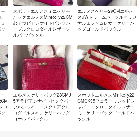
リー
スポットエルメスミニケリー
エルメスケリー28CMエルメ
モー
バッグエルメスMinikelly22CM
ス9Wドリームパープルオリジ
ーミ
J5アラビアンナイトピンクパ
ナルエプソムレザーケリーバ
バッ
ープルクロコダイルレザーシ
ッグゴールドバックル
ルバーバックル
リー
エルメスケリーバッグ28CMJ
スポットエルメスMinikelly22
2CM
5アラビアンナイトピンクパー
CMCK95フェラーリレッドシ
クロ
プルシャイニースクエアクロ
ャイニークロコダイルレザー
バッ
コダイルスキンケリーバッグ
ミニケリーバッグゴールドバ
ゴールドバックル
ックル