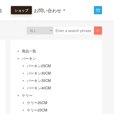
他
お問い合わせ
ショップ


商品一覧
バーキン
バーキン25CM
バーキン30CM
バーキン35CM
バーキン40CM
ケリー
ケリー20CM
ケリー25CM