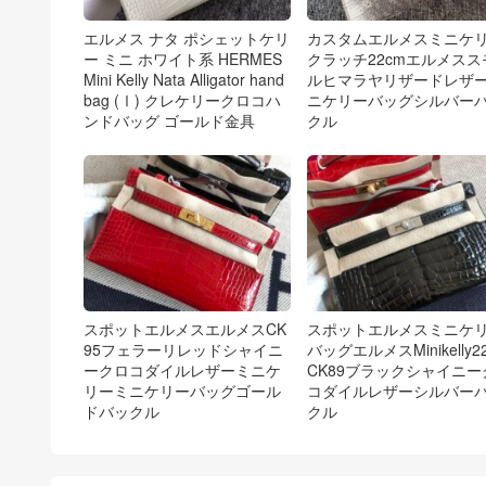
エルメス ナタ ポシェットケリ
カスタムエルメスミニケ
ー ミニ ホワイト系 HERMES
クラッチ22cmエルメスス
Mini Kelly Nata Alligator hand
ルヒマラヤリザードレザ
bag (Ⅰ) クレケリークロコハ
ニケリーバッグシルバー
ンドバッグ ゴールド金具
クル
スポットエルメスエルメスCK
スポットエルメスミニケ
95フェラーリレッドシャイニ
バッグエルメスMinikelly2
ークロコダイルレザーミニケ
CK89ブラックシャイニー
リーミニケリーバッグゴール
コダイルレザーシルバー
ドバックル
クル