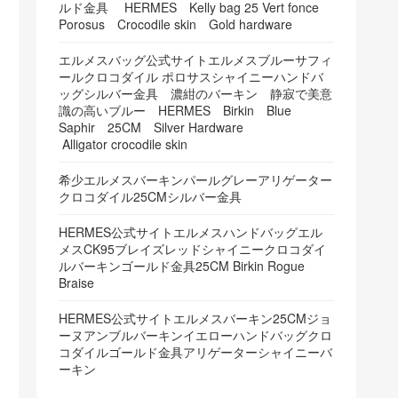
ルド金具 HERMES Kelly bag 25 Vert fonce
Porosus Crocodile skin Gold hardware
エルメスバッグ公式サイトエルメスブルーサフィ
ールクロコダイル ポロサスシャイニーハンドバ
ッグシルバー金具 濃紺のバーキン 静寂で美意
識の高いブルー HERMES Birkin Blue
Saphir 25CM Silver Hardware
Alligator crocodile skin
希少エルメスバーキンパールグレーアリゲーター
クロコダイル25CMシルバー金具
HERMES公式サイトエルメスハンドバッグエル
メスCK95ブレイズレッドシャイニークロコダイ
ルバーキンゴールド金具25CM Birkin Rogue
Braise
HERMES公式サイトエルメスバーキン25CMジョ
ーヌアンブルバーキンイエローハンドバッグクロ
コダイルゴールド金具アリゲーターシャイニーバ
ーキン