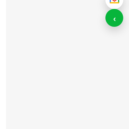
メール
‹