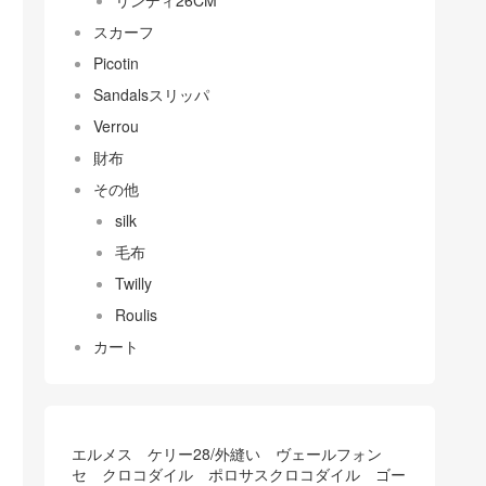
リンディ26CM
スカーフ
Picotin
Sandalsスリッパ
Verrou
財布
その他
silk
毛布
Twilly
Roulis
カート
エルメス ケリー28/外縫い ヴェールフォン
セ クロコダイル ポロサスクロコダイル ゴー