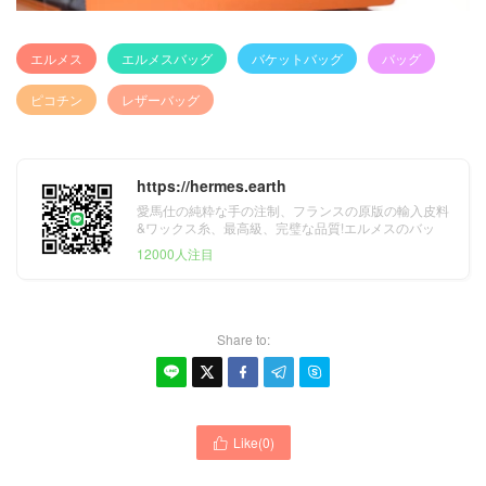
エルメス
エルメスバッグ
バケットバッグ
バッグ
ピコチン
レザーバッグ
https://hermes.earth
愛馬仕の純粋な手の注制、フランスの原版の輸入皮料
&ワックス糸、最高級、完璧な品質!エルメスのバッ
グ、財布、ベルト&スカーフ。
12000人注目
Share to:





Like(
0
)
