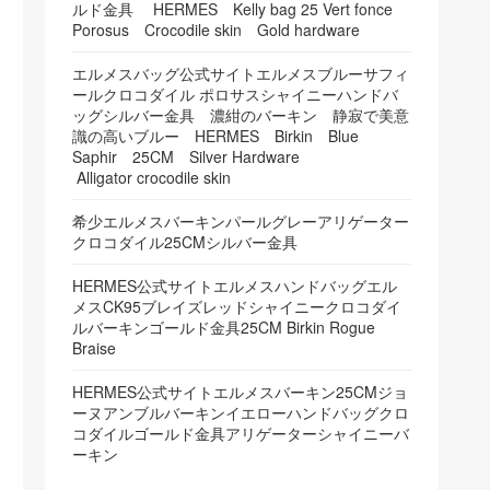
ルド金具 HERMES Kelly bag 25 Vert fonce
Porosus Crocodile skin Gold hardware
エルメスバッグ公式サイトエルメスブルーサフィ
ールクロコダイル ポロサスシャイニーハンドバ
ッグシルバー金具 濃紺のバーキン 静寂で美意
識の高いブルー HERMES Birkin Blue
Saphir 25CM Silver Hardware
Alligator crocodile skin
希少エルメスバーキンパールグレーアリゲーター
クロコダイル25CMシルバー金具
HERMES公式サイトエルメスハンドバッグエル
メスCK95ブレイズレッドシャイニークロコダイ
ルバーキンゴールド金具25CM Birkin Rogue
Braise
HERMES公式サイトエルメスバーキン25CMジョ
ーヌアンブルバーキンイエローハンドバッグクロ
コダイルゴールド金具アリゲーターシャイニーバ
ーキン