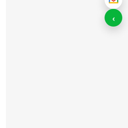
メール
‹