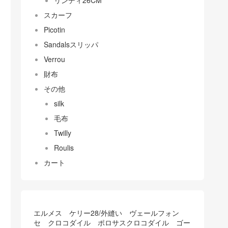
リンディ26CM
スカーフ
Picotin
Sandalsスリッパ
Verrou
財布
その他
silk
毛布
Twilly
Roulis
カート
エルメス ケリー28/外縫い ヴェールフォン
セ クロコダイル ポロサスクロコダイル ゴー