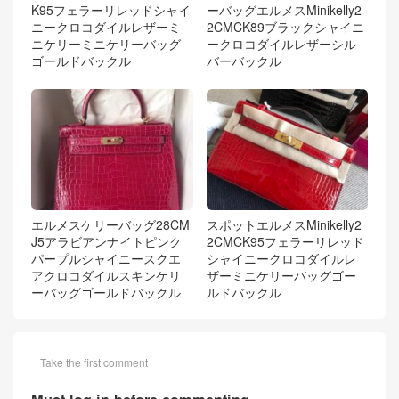
K95フェラーリレッドシャイ
ーバッグエルメスMinikelly2
ニークロコダイルレザーミ
2CMCK89ブラックシャイニ
ニケリーミニケリーバッグ
ークロコダイルレザーシル
ゴールドバックル
バーバックル
エルメスケリーバッグ28CM
スポットエルメスMinikelly2
J5アラビアンナイトピンク
2CMCK95フェラーリレッド
パープルシャイニースクエ
シャイニークロコダイルレ
アクロコダイルスキンケリ
ザーミニケリーバッグゴー
ーバッグゴールドバックル
ルドバックル
Take the first comment