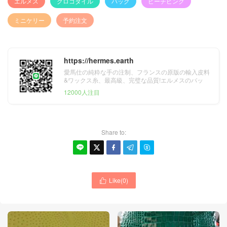
エルメス
クロコダイル
バッグ
ピーチピンク
ミニケリー
予約注文
https://hermes.earth
愛馬仕の純粋な手の注制、フランスの原版の輸入皮料
&ワックス糸、最高級、完璧な品質!エルメスのバッ
グ、財布、ベルト&スカーフ。
12000人注目
Share to:





Like(
0
)
