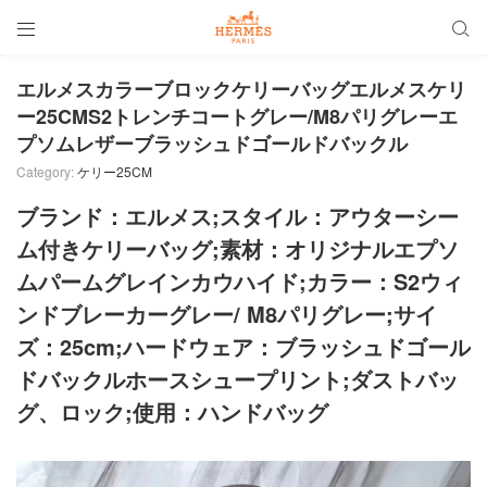


エルメスカラーブロックケリーバッグエルメスケリ
ー25CMS2トレンチコートグレー/M8パリグレーエ
プソムレザーブラッシュドゴールドバックル
Category:
ケリー25CM
ブランド：エルメス;スタイル：アウターシー
ム付きケリーバッグ;素材：オリジナルエプソ
ムパームグレインカウハイド;カラー：S2ウィ
ンドブレーカーグレー/ M8パリグレー;サイ
ズ：25cm;ハードウェア：ブラッシュドゴール
ドバックルホースシュープリント;ダストバッ
グ、ロック;使用：ハンドバッグ