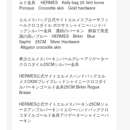
ルド金具 HERMES Kelly bag 25 Vert fonce
Porosus Crocodile skin Gold hardware
エルメスバッグ公式サイトエルメスブルーサフィ
ールクロコダイル ポロサスシャイニーハンドバ
ッグシルバー金具 濃紺のバーキン 静寂で美意
識の高いブルー HERMES Birkin Blue
Saphir 25CM Silver Hardware
Alligator crocodile skin
希少エルメスバーキンパールグレーアリゲーター
クロコダイル25CMシルバー金具
HERMES公式サイトエルメスハンドバッグエル
メスCK95ブレイズレッドシャイニークロコダイ
ルバーキンゴールド金具25CM Birkin Rogue
Braise
HERMES公式サイトエルメスバーキン25CMジョ
ーヌアンブルバーキンイエローハンドバッグクロ
コダイルゴールド金具アリゲーターシャイニーバ
ーキン