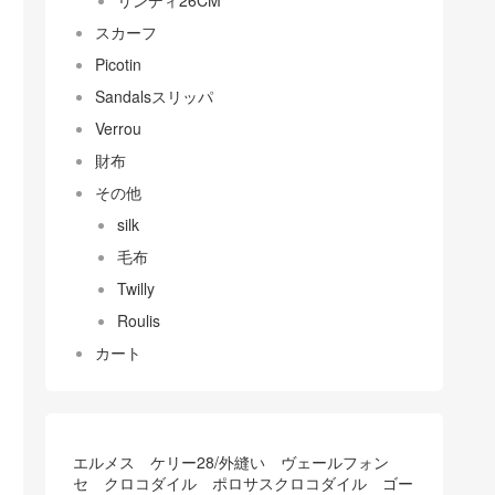
リンディ26CM
スカーフ
Picotin
Sandalsスリッパ
Verrou
財布
その他
silk
毛布
Twilly
Roulis
カート
エルメス ケリー28/外縫い ヴェールフォン
セ クロコダイル ポロサスクロコダイル ゴー