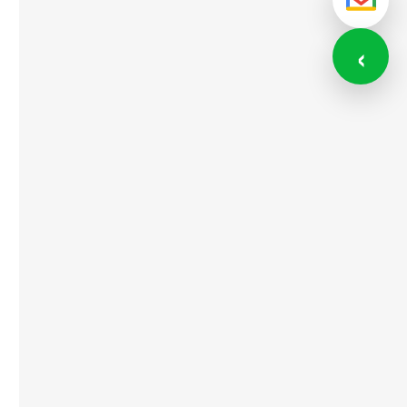
メール
‹