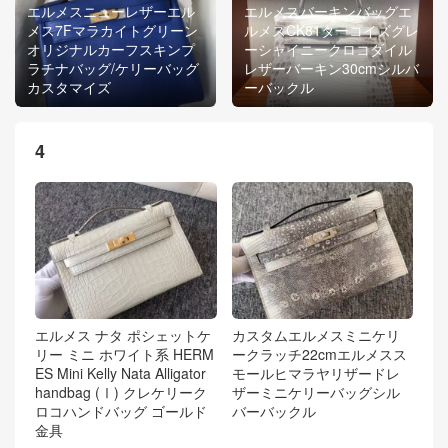
エルメスニューレザーエル
エルメスバーキンバッグエ
メス7Fマラカイトグリーン
ルメスCK81ターコイズグレ
オリジナルカーフスキンプ
ーシャイニークロコダイル
ラチナバッグ/ケリーバッグ
レザーバーキン30cmシルバ
カスタマイズ
ーバックル
4
エルメス ナタ ポシェットケ
カスタムエルメスミニケリ
リー ミニ ホワイト系 HERM
ークラッチ22cmエルメスス
ES Mini Kelly Nata Alligator
モールヒマラヤリザードレ
handbag (Ⅰ) クレケリーク
ザーミニケリーバッグシル
ロコハンドバッグ ゴールド
バーバックル
金具