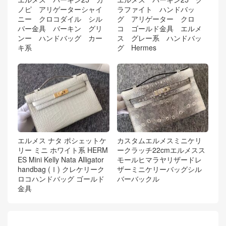
ノピ アリゲーターシャイ
ラファイト ハンドバッ
ニー クロコダイル シル
グ アリゲーター クロ
バー金具 バーキン グリ
コ ゴールド金具 エルメ
ンー ハンドバッグ カー
ス グレー系 ハンドバッ
キ系
グ Hermes
エルメス ナタ ポシェットケ
カスタムエルメスミニケリ
リー ミニ ホワイト系 HERM
ークラッチ22cmエルメスス
ES Mini Kelly Nata Alligator
モールヒマラヤリザードレ
handbag (Ⅰ) クレケリーク
ザーミニケリーバッグシル
ロコハンドバッグ ゴールド
バーバックル
金具