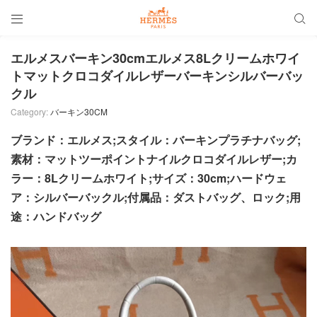


エルメスバーキン30cmエルメス8Lクリームホワイ
トマットクロコダイルレザーバーキンシルバーバッ
クル
Category:
バーキン30CM
ブランド：エルメス;スタイル：バーキンプラチナバッグ;
素材：マットツーポイントナイルクロコダイルレザー;カ
ラー：8Lクリームホワイト;サイズ：30cm;ハードウェ
ア：シルバーバックル;
付属品：ダストバッグ、ロック;用
途：ハンドバッグ