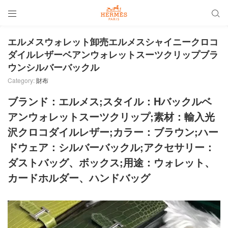


エルメスウォレット卸売エルメスシャイニークロコ
ダイルレザーベアンウォレットスーツクリップブラ
ウンシルバーバックル
Category:
財布
ブランド：エルメス;スタイル：Hバックルベ
アンウォレットスーツクリップ;素材：輸入光
沢クロコダイルレザー;カラー：ブラウン;ハー
ドウェア：シルバーバックル;アクセサリー：
ダストバッグ、ボックス;用途：ウォレット、
カードホルダー、ハンドバッグ