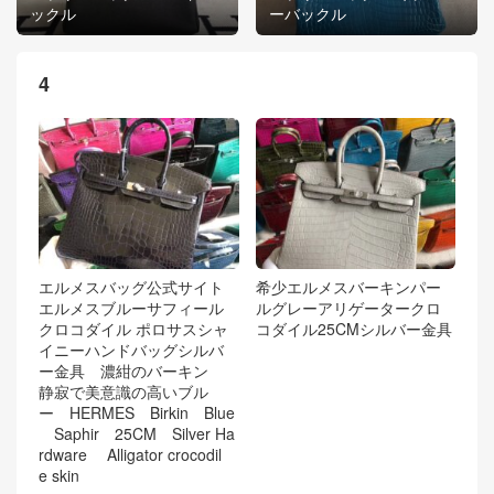
ックル
ーバックル
4
エルメスバッグ公式サイト
希少エルメスバーキンパー
エルメスブルーサフィール
ルグレーアリゲータークロ
クロコダイル ポロサスシャ
コダイル25CMシルバー金具
イニーハンドバッグシルバ
ー金具 濃紺のバーキン
静寂で美意識の高いブル
ー HERMES Birkin Blue
Saphir 25CM Silver Ha
rdware Alligator crocodil
e skin