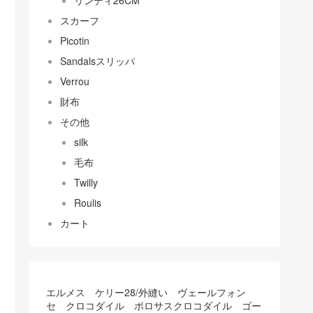
リンディ26CM
スカーフ
Picotin
Sandalsスリッパ
Verrou
財布
その他
silk
毛布
Twilly
Roulis
カート
エルメス ケリー28/外縫い ヴェールフォン
セ クロコダイル ポロサスクロコダイル ゴー