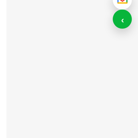
メール
‹