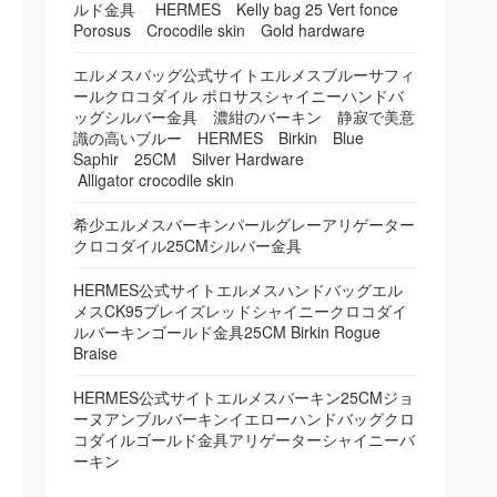
ルド金具 HERMES Kelly bag 25 Vert fonce
Porosus Crocodile skin Gold hardware
エルメスバッグ公式サイトエルメスブルーサフィ
ールクロコダイル ポロサスシャイニーハンドバ
ッグシルバー金具 濃紺のバーキン 静寂で美意
識の高いブルー HERMES Birkin Blue
Saphir 25CM Silver Hardware
Alligator crocodile skin
希少エルメスバーキンパールグレーアリゲーター
クロコダイル25CMシルバー金具
HERMES公式サイトエルメスハンドバッグエル
メスCK95ブレイズレッドシャイニークロコダイ
ルバーキンゴールド金具25CM Birkin Rogue
Braise
HERMES公式サイトエルメスバーキン25CMジョ
ーヌアンブルバーキンイエローハンドバッグクロ
コダイルゴールド金具アリゲーターシャイニーバ
ーキン