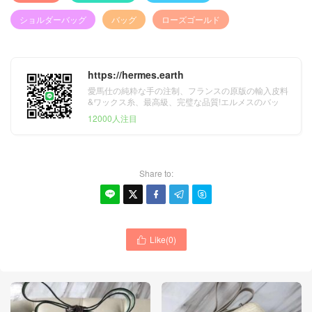
ショルダーバッグ
バッグ
ローズゴールド
https://hermes.earth
愛馬仕の純粋な手の注制、フランスの原版の輸入皮料
&ワックス糸、最高級、完璧な品質!エルメスのバッ
グ、財布、ベルト&スカーフ。
12000人注目
Share to:





Like(
0
)
