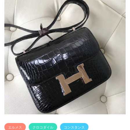
エルメス
クロコダイル
コンスタンス