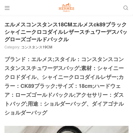


エルメスコンスタンス18CMエルメスck89ブラック
シャイニークロコダイルレザースチュワーデスバッ
グローズゴールドバックル
Category:
コンスタンス19CM
ブランド：エルメス;スタイル：コンスタンスコン
スタンススチュワーデスバッグ;素材：シャイニー
クロドダイル、シャイニークロコダイルレザー;カ
ラー：CK89ブラック;サイズ：18cm;ハードウェ
ア：ローズゴールドバックル;アクセサリー：ダス
トバッグ;用途：ショルダーバッグ、ダイアゴナル
ショルダーバッグ