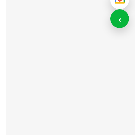
メール
‹