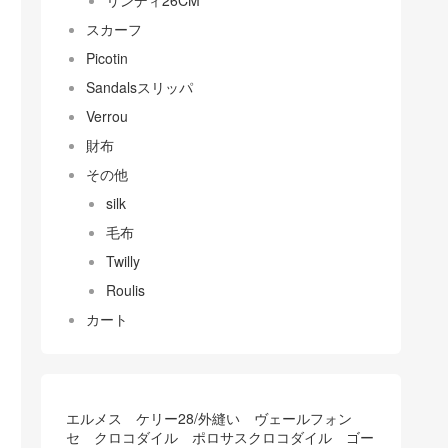
リンディ26CM
スカーフ
Picotin
Sandalsスリッパ
Verrou
財布
その他
silk
毛布
Twilly
Roulis
カート
エルメス ケリー28/外縫い ヴェールフォン
セ クロコダイル ポロサスクロコダイル ゴー