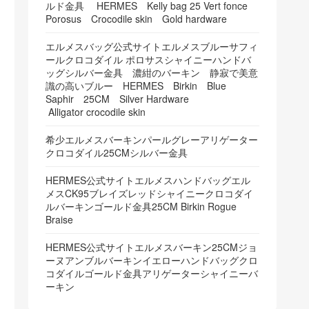
ルド金具 HERMES Kelly bag 25 Vert fonce
Porosus Crocodile skin Gold hardware
エルメスバッグ公式サイトエルメスブルーサフィ
ールクロコダイル ポロサスシャイニーハンドバ
ッグシルバー金具 濃紺のバーキン 静寂で美意
識の高いブルー HERMES Birkin Blue
Saphir 25CM Silver Hardware
Alligator crocodile skin
希少エルメスバーキンパールグレーアリゲーター
クロコダイル25CMシルバー金具
HERMES公式サイトエルメスハンドバッグエル
メスCK95ブレイズレッドシャイニークロコダイ
ルバーキンゴールド金具25CM Birkin Rogue
Braise
HERMES公式サイトエルメスバーキン25CMジョ
ーヌアンブルバーキンイエローハンドバッグクロ
コダイルゴールド金具アリゲーターシャイニーバ
ーキン