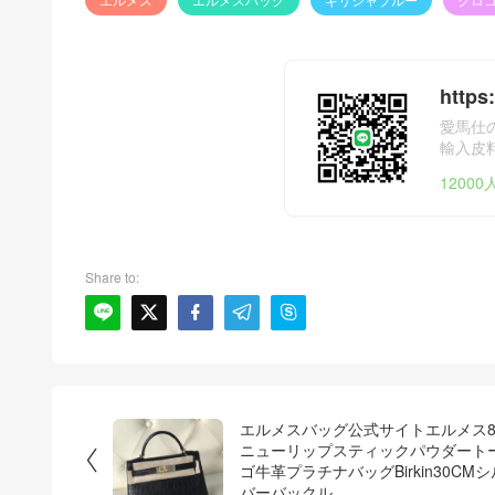
https
愛馬仕
輸入皮
エルメ
1200
フ。
Share to:





エルメスバッグ公式サイトエルメス
ニューリップスティックパウダート

ゴ牛革プラチナバッグBirkin30CMシ
バーバックル