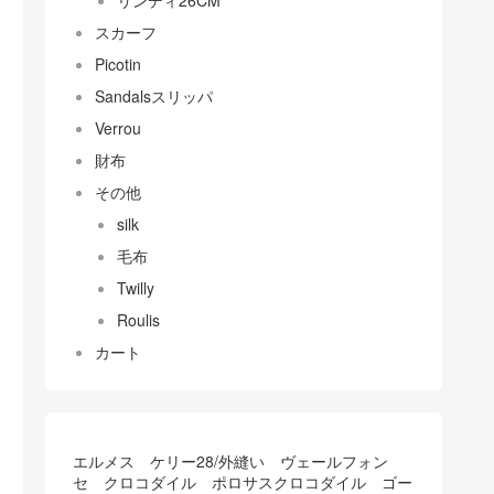
リンディ26CM
スカーフ
Picotin
Sandalsスリッパ
Verrou
財布
その他
silk
毛布
Twilly
Roulis
カート
エルメス ケリー28/外縫い ヴェールフォン
セ クロコダイル ポロサスクロコダイル ゴー