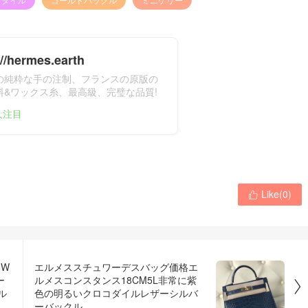
://hermes.earth
の純粋な手の注制、フランスの原版の
料&ワックス糸、最高級、完璧な品質!
スのバッグ、財布、ベルト&スカー
0人注目
Like(
0
)

8W
エルメススチュワーデスバッグ価格エ
ー
ルメスコンスタンス18CM5L非常に紫

ル
色の明るいクロコダイルレザーシルバ
ーバックル