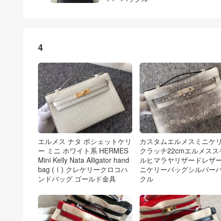
4
エルメス ナタ ポシェットケリ
カスタムエルメスミニケ
ー ミニ ホワイト系 HERMES
クラッチ22cmエルメスス
Mini Kelly Nata Alligator hand
ルヒマラヤリザードレザ
bag (Ⅰ) クレケリークロコハ
ニケリーバッグシルバー
ンドバッグ ゴールド金具
クル