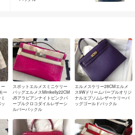
リー
スポットエルメスミニケリー
エルメスケリー28CMエルメ
モー
バッグエルメスMinikelly22CM
ス9Wドリームパープルオリジ
ーミ
J5アラビアンナイトピンクパ
ナルエプソムレザーケリーバ
バッ
ープルクロコダイルレザーシ
ッグゴールドバックル
ルバーバックル