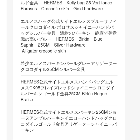
ルド金具 HERMES Kelly bag 25 Vert fonce
Porosus Crocodile skin Gold hardware
エルメスバッグ公式サイトエルメスブルーサフィ
ールクロコダイル ポロサスシャイニーハンドバ
ッグシルバー金具 濃紺のバーキン 静寂で美意
識の高いブルー HERMES Birkin Blue
Saphir 25CM Silver Hardware
Alligator crocodile skin
希少エルメスバーキンパールグレーアリゲーター
クロコダイル25CMシルバー金具
HERMES公式サイトエルメスハンドバッグエル
メスCK95ブレイズレッドシャイニークロコダイ
ルバーキンゴールド金具25CM Birkin Rogue
Braise
HERMES公式サイトエルメスバーキン25CMジョ
ーヌアンブルバーキンイエローハンドバッグクロ
コダイルゴールド金具アリゲーターシャイニーバ
ーキン