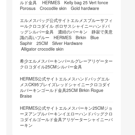
ルド金具 HERMES Kelly bag 25 Vert fonce
Porosus Crocodile skin Gold hardware
エルメスバッグ公式サイトエルメスブルーサフィ
ールクロコダイル ポロサスシャイニーハンドバ
ッグシルバー金具 濃紺のバーキン 静寂で美意
識の高いブルー HERMES Birkin Blue
Saphir 25CM Silver Hardware
Alligator crocodile skin
希少エルメスバーキンパールグレーアリゲーター
クロコダイル25CMシルバー金具
HERMES公式サイトエルメスハンドバッグエル
メスCK95ブレイズレッドシャイニークロコダイ
ルバーキンゴールド金具25CM Birkin Rogue
Braise
HERMES公式サイトエルメスバーキン25CMジョ
ーヌアンブルバーキンイエローハンドバッグクロ
コダイルゴールド金具アリゲーターシャイニーバ
ーキン