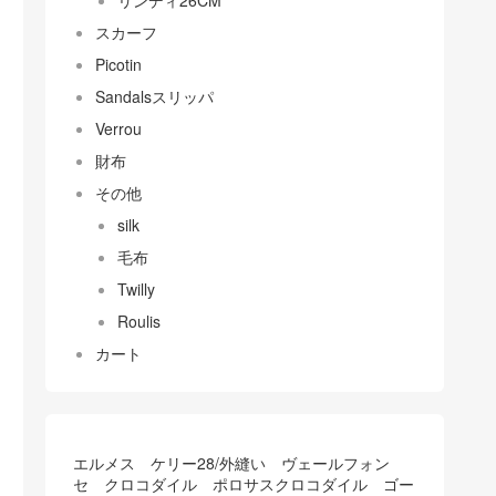
リンディ26CM
スカーフ
Picotin
Sandalsスリッパ
Verrou
財布
その他
silk
毛布
Twilly
Roulis
カート
エルメス ケリー28/外縫い ヴェールフォン
セ クロコダイル ポロサスクロコダイル ゴー