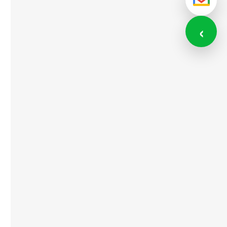
メール
‹