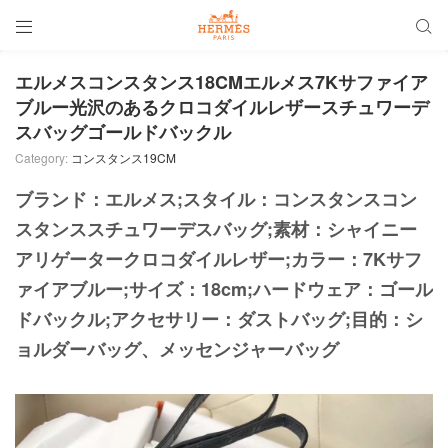


エルメスコンスタンス18CMエルメス7Kサファイア
ブルー光沢のあるクロコダイルレザースチュワーデ
スバッグゴールドバックル
Category:
コンスタンス19CM
ブランド：エルメス;スタイル：コンスタンスコン
スタンススチュワーデスバッグ;素材：シャイニー
アリゲータークロコダイルレザー;カラー：7Kサフ
ァイアブルー;サイズ：18cm;ハードウェア：ゴール
ドバックル;アクセサリー：ダストバッグ;目的：シ
ョルダーバッグ、メッセンジャーバッグ