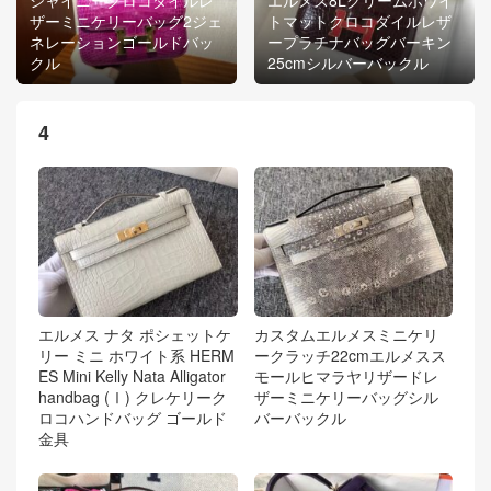
ザーミニケリーバッグ2ジェ
トマットクロコダイルレザ
ネレーションゴールドバッ
ープラチナバッグバーキン
クル
25cmシルバーバックル
4
エルメス ナタ ポシェットケ
カスタムエルメスミニケリ
リー ミニ ホワイト系 HERM
ークラッチ22cmエルメスス
ES Mini Kelly Nata Alligator
モールヒマラヤリザードレ
handbag (Ⅰ) クレケリーク
ザーミニケリーバッグシル
ロコハンドバッグ ゴールド
バーバックル
金具