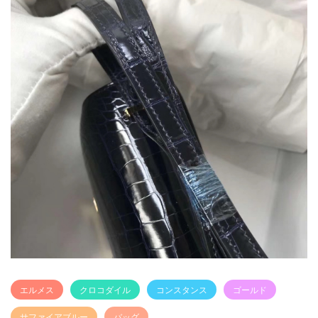
エルメス
クロコダイル
コンスタンス
ゴールド
サファイアブルー
バッグ