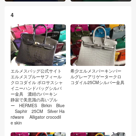
4
エルメスバッグ公式サイト
希少エルメスバーキンパー
エルメスブルーサフィール
ルグレーアリゲータークロ
クロコダイル ポロサスシャ
コダイル25CMシルバー金具
イニーハンドバッグシルバ
ー金具 濃紺のバーキン
静寂で美意識の高いブル
ー HERMES Birkin Blue
Saphir 25CM Silver Ha
rdware Alligator crocodil
e skin