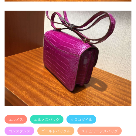
エルメス
エルメスバッグ
クロコダイル
コンスタンス
ゴールドバックル
スチュワーデスバッグ