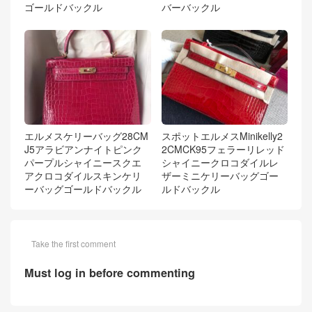
ゴールドバックル
バーバックル
エルメスケリーバッグ28CM
スポットエルメスMinikelly2
J5アラビアンナイトピンク
2CMCK95フェラーリレッド
パープルシャイニースクエ
シャイニークロコダイルレ
アクロコダイルスキンケリ
ザーミニケリーバッグゴー
ーバッグゴールドバックル
ルドバックル
Take the first comment
Must log in before commenting