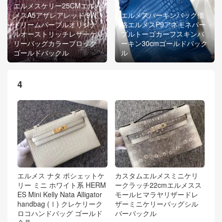
エルメスケリー25CMエル
メスA5アザレアレッド/9W
エルメスバーキンバッグ価
ドリームパープルオリジナ
格エルメスP9アネモネパー
ルオーストリッチレザーケ
プルトーゴカーフスキンバ
リーバッグカラーブロック
ーキン30cmゴールドバック
ゴールドバックル
ル
4
エルメス ナタ ポシェットケ
カスタムエルメスミニケリ
リー ミニ ホワイト系 HERM
ークラッチ22cmエルメスス
ES Mini Kelly Nata Alligator
モールヒマラヤリザードレ
handbag (Ⅰ) クレケリーク
ザーミニケリーバッグシル
ロコハンドバッグ ゴールド
バーバックル