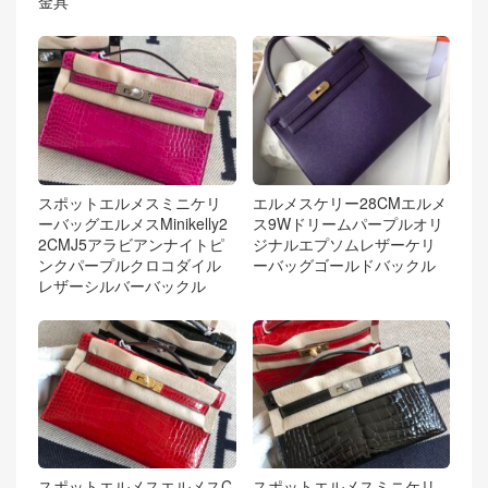
金具
スポットエルメスミニケリ
エルメスケリー28CMエルメ
ーバッグエルメスMinikelly2
ス9Wドリームパープルオリ
2CMJ5アラビアンナイトピ
ジナルエプソムレザーケリ
ンクパープルクロコダイル
ーバッグゴールドバックル
レザーシルバーバックル
スポットエルメスエルメスC
スポットエルメスミニケリ