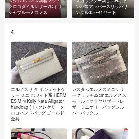
スタムエルメス新着マット
スカウンター新しいHキャ
クロコダイルレザー7Qギリ
ンバスアッパースリッパサ
シャブルーミコノス
ンダル35〜41ヤード
4
エルメス ナタ ポシェットケ
カスタムエルメスミニケリ
リー ミニ ホワイト系 HERM
ークラッチ22cmエルメスス
ES Mini Kelly Nata Alligator
モールヒマラヤリザードレ
handbag (Ⅰ) クレケリーク
ザーミニケリーバッグシル
ロコハンドバッグ ゴールド
バーバックル
金具