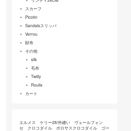
リンディ26CM
スカーフ
Picotin
Sandalsスリッパ
Verrou
財布
その他
silk
毛布
Twilly
Roulis
カート
エルメス ケリー28/外縫い ヴェールフォン
セ クロコダイル ポロサスクロコダイル ゴー