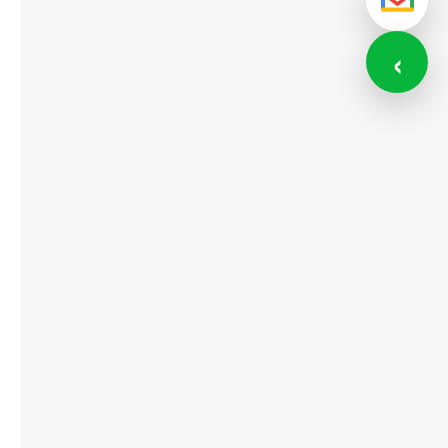
メール
‹