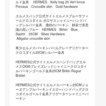
ルド金具 HERMES Kelly bag 25 Vert fonce
Porosus Crocodile skin Gold hardware
エルメスバッグ公式サイトエルメスブルーサフィ
ールクロコダイル ポロサスシャイニーハンドバ
ッグシルバー金具 濃紺のバーキン 静寂で美意
識の高いブルー HERMES Birkin Blue
Saphir 25CM Silver Hardware
Alligator crocodile skin
希少エルメスバーキンパールグレーアリゲーター
クロコダイル25CMシルバー金具
HERMES公式サイトエルメスハンドバッグエル
メスCK95ブレイズレッドシャイニークロコダイ
ルバーキンゴールド金具25CM Birkin Rogue
Braise
HERMES公式サイトエルメスバーキン25CMジョ
ーヌアンブルバーキンイエローハンドバッグクロ
コダイルゴールド金具アリゲーターシャイニーバ
ーキン